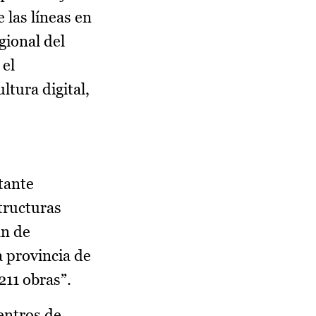
 las líneas en
gional del
 el
ltura digital,
tante
tructuras
an de
a provincia de
211 obras”.
centros de