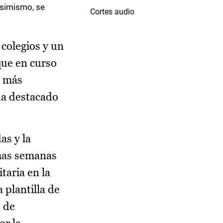
Asimismo, se
Cortes audio
colegios y un
que en curso
s más
 ha destacado
as y la
imas semanas
taria en la
 plantilla de
o de