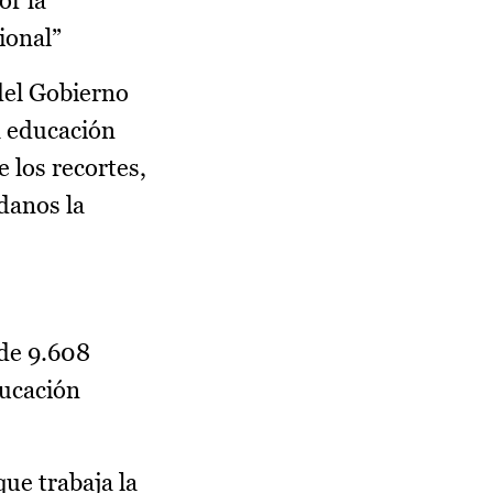
or la
sional”
del Gobierno
a educación
e los recortes,
danos la
 de 9.608
ducación
que trabaja la