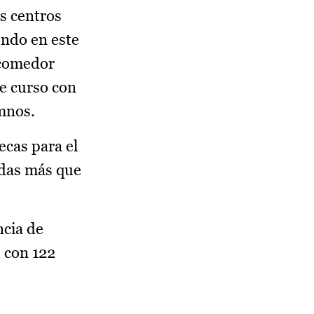
s centros
endo en este
 comedor
te curso con
umnos.
ecas para el
udas más que
ncia de
, con 122