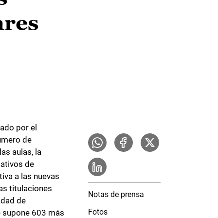
ares
cado por el
número de
as aulas, la
mativos de
iva a las nuevas
s titulaciones
Notas de prensa
aldad de
Fotos
ue supone 603 más