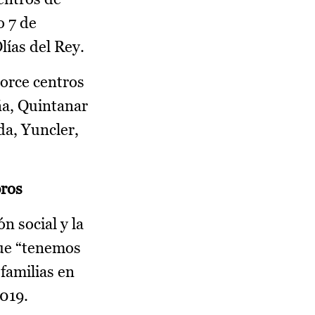
o 7 de
lías del Rey.
torce centros
ña, Quintanar
da, Yuncler,
bros
 social y la
que “tenemos
familias en
019.