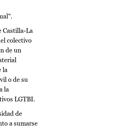
ual”.
 Castilla-La
el colectivo
ón de un
terial
 la
il o de su
a la
ctivos LGTBI.
sidad de
unto a sumarse