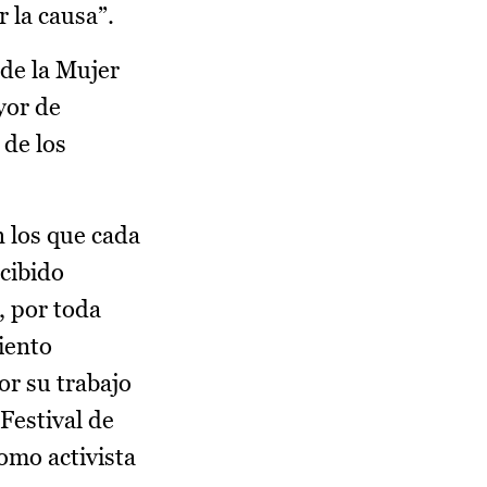
r la causa”.
 de la Mujer
yor de
 de los
 los que cada
ecibido
, por toda
iento
or su trabajo
 Festival de
omo activista