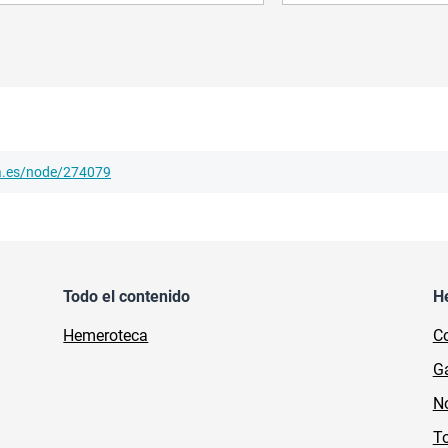
ha.es/node/274079
Todo el contenido
H
Hemeroteca
Co
Ga
No
To