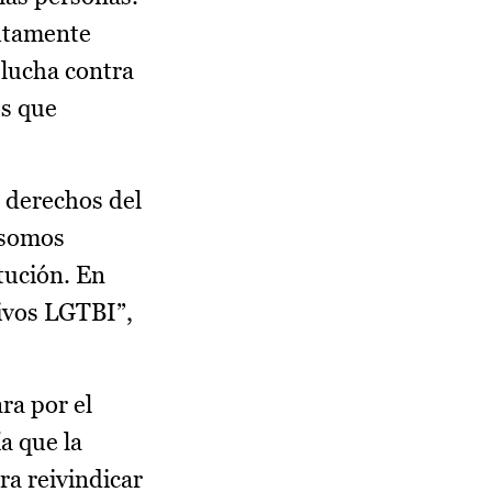
lutamente
 lucha contra
os que
s derechos del
 somos
tución. En
ivos LGTBI”,
ra por el
a que la
ra reivindicar