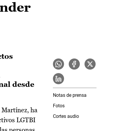
ender
ctos
a
nal desde
Notas de prensa
Fotos
i Martínez, ha
Cortes audio
ectivos LGTBI
 las personas.