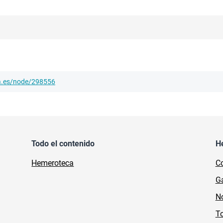
ha.es/node/298556
Todo el contenido
H
Hemeroteca
Co
Ga
No
To