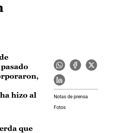
n
 de
 pasado
orporaron,
ha hizo al
Notas de prensa
Fotos
uerda que