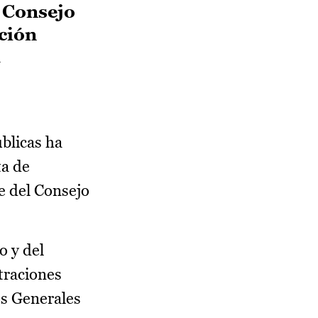
l Consejo
ción
u
blicas ha
ta de
e del Consejo
o y del
traciones
os Generales