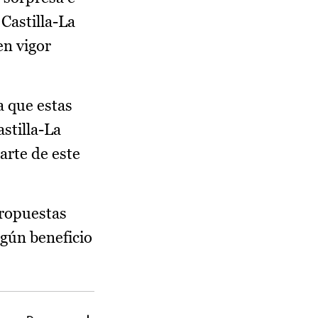
Castilla-La
en vigor
a que estas
stilla-La
arte de este
propuestas
ngún beneficio