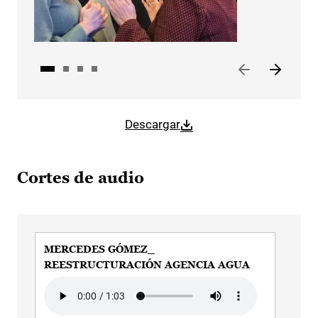
Descargar
Cortes de audio
MERCEDES GÓMEZ_
ME
REESTRUCTURACIÓN AGENCIA AGUA
CA
Audio file
Audi