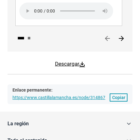
Audio file
Aud
Descargar
Enlace permanente:
https://www.castillalamancha.es/node/314867
Copiar
La región