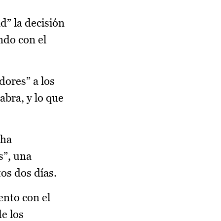
d” la decisión
ndo con el
dores” a los
bra, y lo que
 ha
s”, una
os dos días.
nto con el
e los