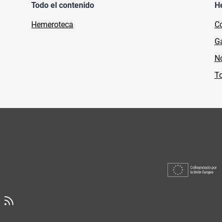
Todo el contenido
H
Hemeroteca
Co
Ga
No
To