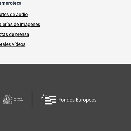
emeroteca
rtes de audio
lerías de imágenes
tas de prensa
tales vídeos