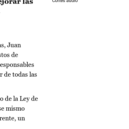
ejorar las
Cortes audio
a
as, Juan
stos de
rresponsables
r de todas las
o de la Ley de
ese mismo
rente, un