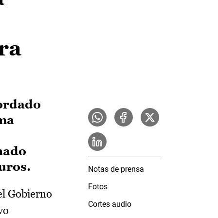
ra
cordado
ima
inado
uros.
Notas de prensa
Fotos
el Gobierno
Cortes audio
vo