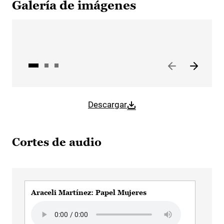
Galería de imágenes
Descargar
Cortes de audio
Araceli Martínez: Papel Mujeres
Gar
Audio file
Aud