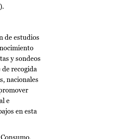
).
ón de estudios
onocimiento
stas y sondeos
 de recogida
s, nacionales
y promover
al e
bajos en esta
y Consumo,