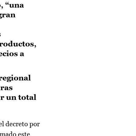
, “una
gran
s
productos,
ecios a
regional
oras
 un total
l decreto por
rmado este