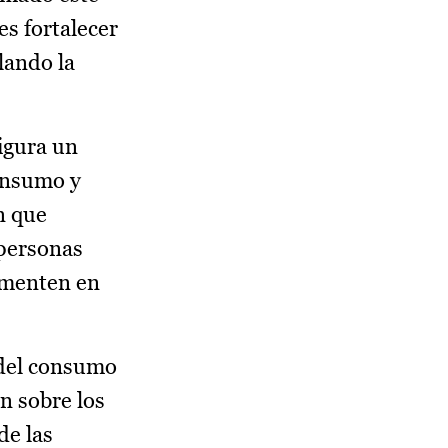
es fortalecer
lando la
igura un
consumo y
n que
 personas
imenten en
 del consumo
n sobre los
de las