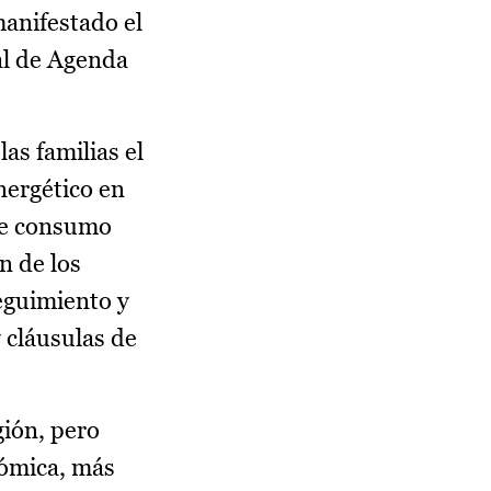
manifestado el
al de Agenda
as familias el
ergético en
de consumo
n de los
eguimiento y
y cláusulas de
gión, pero
nómica, más