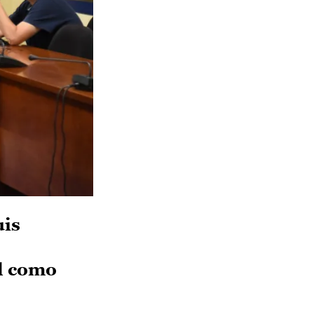
uis
al como