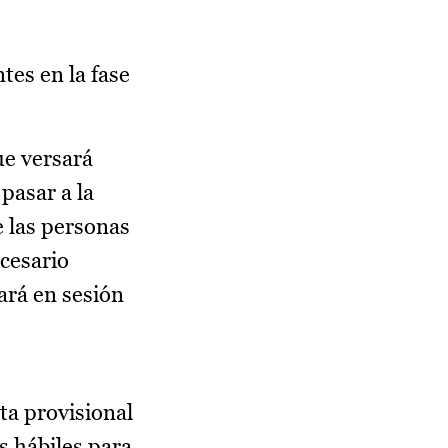
tes en la fase
ue versará
pasar a la
e las personas
ecesario
zará en sesión
ta provisional
s hábiles para