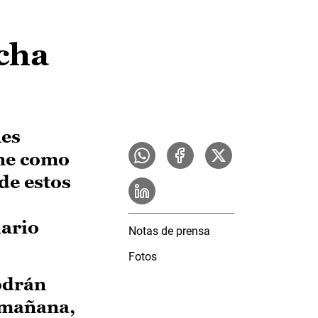
cha
nes
ene como
 de estos
iario
Notas de prensa
Fotos
podrán
e mañana,