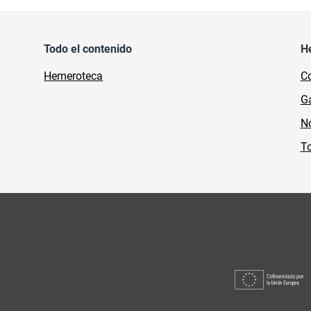
Todo el contenido
H
Hemeroteca
Co
Ga
No
To