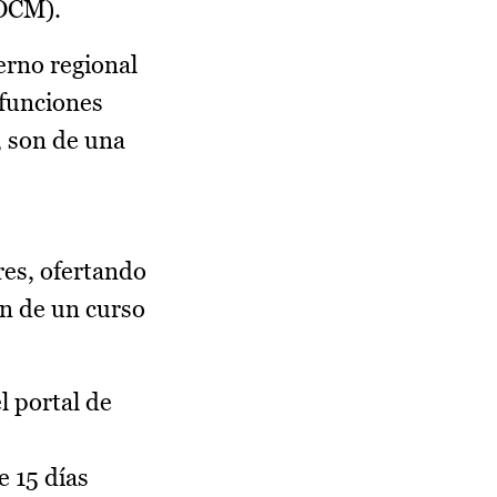
DOCM).
ierno regional
 funciones
, son de una
res, ofertando
ón de un curso
l portal de
e 15 días