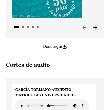
Descargar
Cortes de audio
GARCÍA TORIJANO AUMENTO
GA
MATRÍCULAS UNIVERSIDAD DE
20
MAYORES
Audio file
Aud