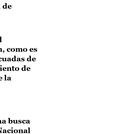
a de
l
n, como es
ecuadas de
iento de
 la
ha busca
Nacional