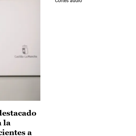
Cortes audio
destacado
 la
ientes a