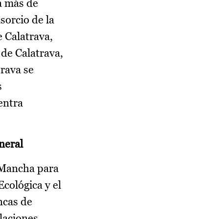
a más de
sorcio de la
 Calatrava,
 de Calatrava,
trava se
s
entra
neral
 Mancha para
Ecológica y el
ncas de
laciones