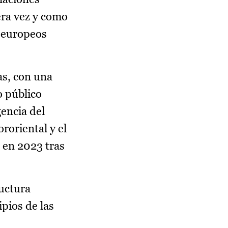
era vez y como
s europeos
as, con una
o público
encia del
roriental y el
 en 2023 tras
ructura
pios de las