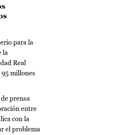
os
os
erio para la
 la
udad Real
 95 millones
 de prensa
oración entre
lica con la
ar el problema