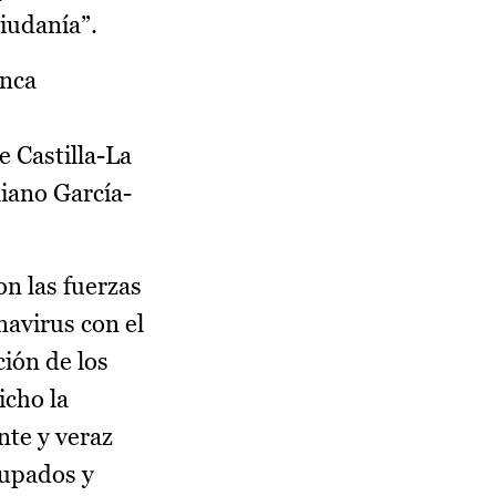
ciudanía”.
anca
e Castilla-La
iano García-
n las fuerzas
navirus con el
ción de los
icho la
nte y veraz
cupados y