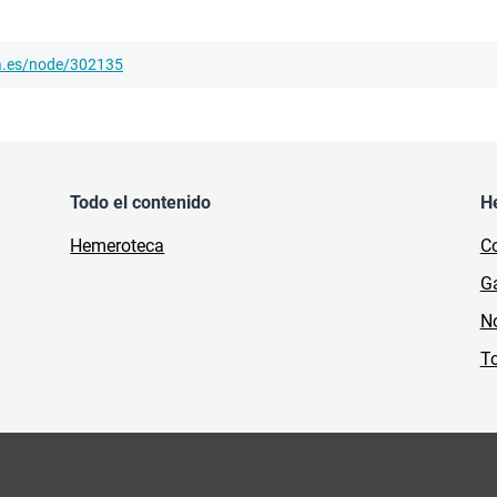
ha.es/node/302135
Todo el contenido
H
Hemeroteca
Co
Ga
No
To