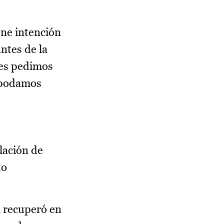
ene intención
ntes de la
les pedimos
á podamos
lación de
to
a recuperó en