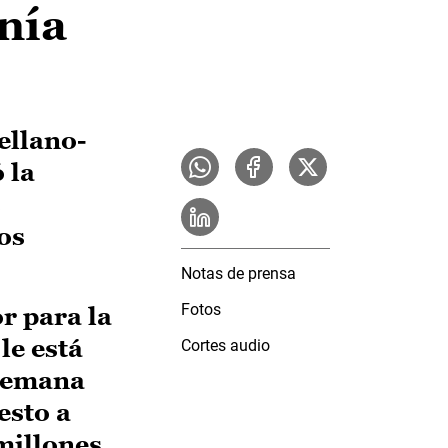
nía
ellano-
 la
s
os
Notas de prensa
Fotos
r para la
le está
Cortes audio
 Semana
esto a
millones