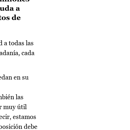
yuda a
tos de
 a todas las
dadanía, cada
edan en su
mbién las
 muy útil
ecir, estamos
posición debe