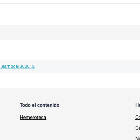
ha.es/node/300012
Todo el contenido
H
Hemeroteca
Co
Ga
No