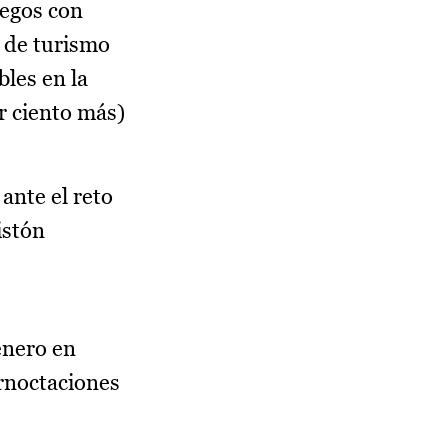
hegos con
 de turismo
bles en la
r ciento más)
ante el reto
istón
enero en
ernoctaciones