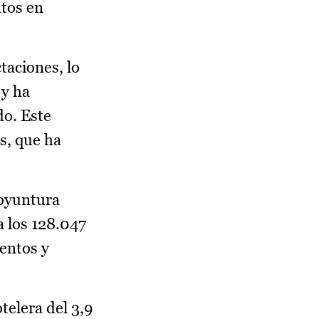
ntos en
taciones, lo
 y ha
do. Este
s, que ha
coyuntura
a los 128.047
entos y
telera del 3,9