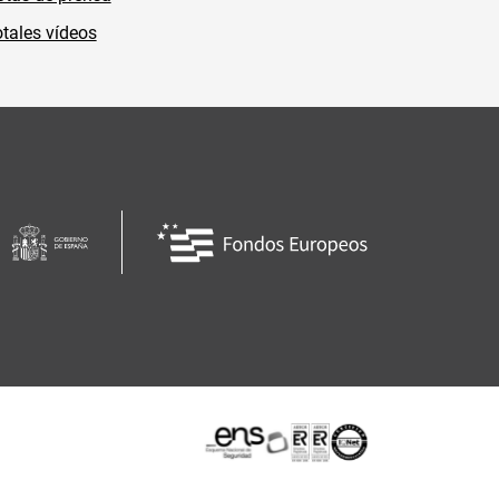
tales vídeos
Certificaciones o