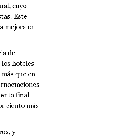
nal, cuyo
stas. Este
ra mejora en
ia de
 los hoteles
o más que en
ernoctaciones
ento final
or ciento más
ros, y