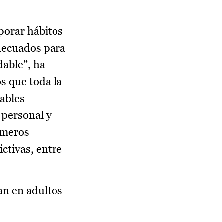
porar hábitos
adecuados para
dable”, ha
s que toda la
dables
 personal y
rimeros
ctivas, entre
an en adultos