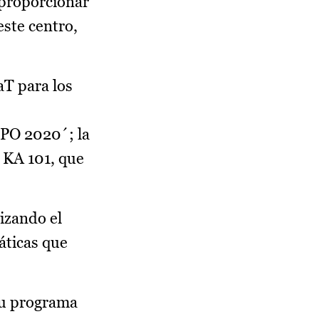
 proporcionar
este centro,
aT para los
EPO 2020´; la
 KA 101, que
izando el
áticas que
 su programa