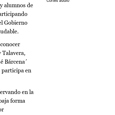
Cortes audio
 y alumnos de
articipando
el Gobierno
ludable.
 conocer
y Talavera,
sé Bárcena´
 participa en
servando en la
 baja forma
or