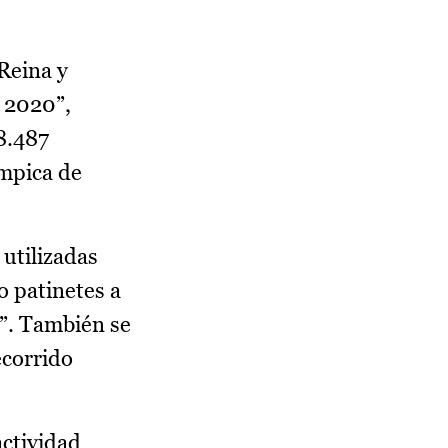
Reina y
o 2020”,
8.487
ímpica de
 utilizadas
o patinetes a
s”. También se
ecorrido
actividad