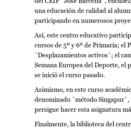
del CEIP `José Bárcena´, encabez
una educación de calidad al alumna
participando en numerosos proye
Así, este centro educativo partic
cursos de 5º y 6º de Primaria; el
`Desplazamientos activos´; el ca
Semana Europea del Deporte, el p
se inició el curso pasado.
Asimismo, en este curso académico
denominado `método Singapur´, u
persigue hacer esta asignatura má
Finalmente, la biblioteca del cent