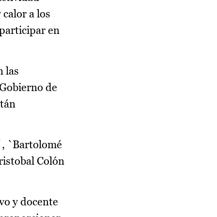
calor a los
participar en
 las
 Gobierno de
stán
´, `Bartolomé
ristobal Colón
ivo y docente