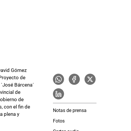
 David Gómez
 Proyecto de
P `José Bárcena´
vincial de
Gobierno de
 con el fin de
Notas de prensa
a plena y
Fotos