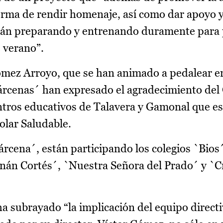
orma de rendir homenaje, así como dar apoyo y 
stán preparando y entrenando duramente para 
e verano”.
mez Arroyo, que se han animado a pedalear en
 Bárcenas´ han expresado el agradecimiento del
ntros educativos de Talavera y Gamonal que e
olar Saludable.
rcena´, están participando los colegios `Bios
rnán Cortés´, `Nuestra Señora del Prado´ y `C
 subrayado “la implicación del equipo direct