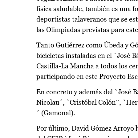
física saludable, también es una f
deportistas talaveranos que se e
las Olimpiadas previstas para est
Tanto Gutiérrez como Úbeda y Gó
bicicletas instaladas en el `José
Castilla-La Mancha a todos los ce
participando en este Proyecto Esc
En concreto y además del `José Bá
Nicolau´, `Cristóbal Colón¨, `He
´ (Gamonal).
Por último, David Gómez Arroyo ha