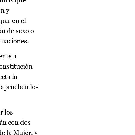
sonas que
ón y
ipar en el
ón de sexo o
tuaciones.
ente a
constitución
cta la
e aprueben los
r los
rán con dos
e la Mujer, y