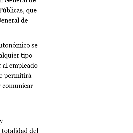
on General de
Públicas, que
General de
autonómico se
alquier tipo
ar al empleado
e permitirá
 y comunicar
 y
 totalidad del