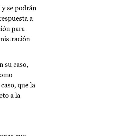
 y se podrán
respuesta a
ción para
inistración
n su caso,
 como
 caso, que la
eto a la