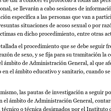
de dar a conocer el protocolo a todas las per
onal, se llevarán a cabo sesiones de informaci
ción específica a las personas que van a partic
esuntas situaciones de acoso sexual o por raz
víctimas en dicho procedimiento, entre otras ac
tallada el procedimiento que se debe seguir fr
azón de sexo, y se fija para su tramitación la 
el ámbito de Administración General, al que afe
o en el ámbito educativo y sanitario, cuando s
mismo, las pautas de investigación a seguir po
n el ámbito de Administración General, conta
técnico o técnica designados por el Instituto d