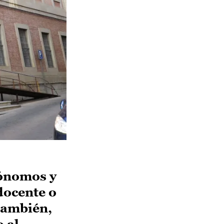
tónomos y
docente o
 También,
 al