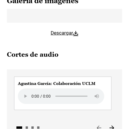
Galería de imágenes
Descargar
Cortes de audio
Agustina García: Colaboración UCLM
Agu
Tal
Audio file
Audi