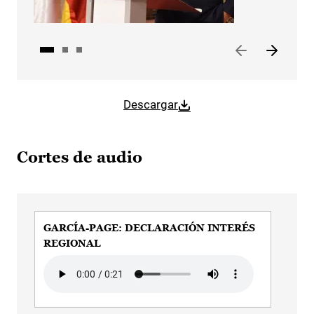
Descargar
Cortes de audio
GARCÍA-PAGE: DECLARACIÓN INTERÉS
GAR
REGIONAL
Audi
Audio file