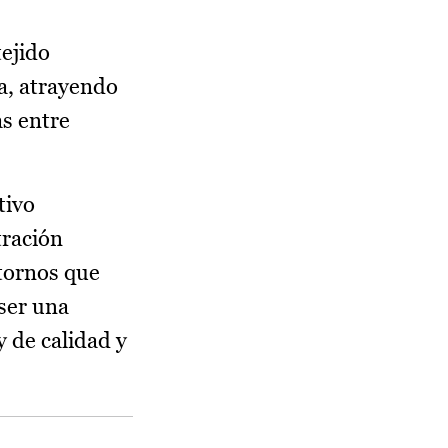
tejido
a, atrayendo
s entre
tivo
tración
ntornos que
ser una
y de calidad y