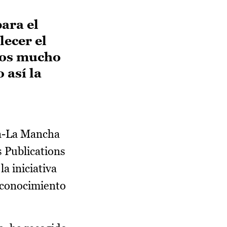
ara el
lecer el
cios mucho
 así la
la-La Mancha
s Publications
a iniciativa
e conocimiento