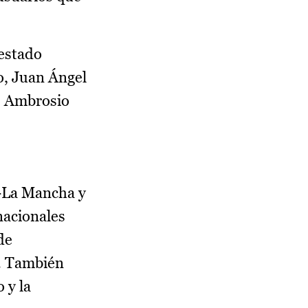
 estado
o, Juan Ángel
g, Ambrosio
a-La Mancha y
nacionales
de
o. También
 y la