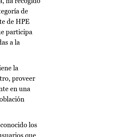
a, ha recogido
tegoría de
nte de HPE
ue participa
as a la
iene la
otro, proveer
nte en una
población
econocido los
usuarios que