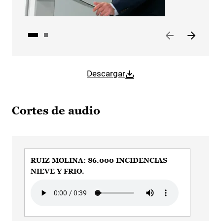
Descargar
Cortes de audio
RUIZ MOLINA: 86.000 INCIDENCIAS
RUIZ MO
NIEVE Y FRIO.
DO
Audio file
Audi