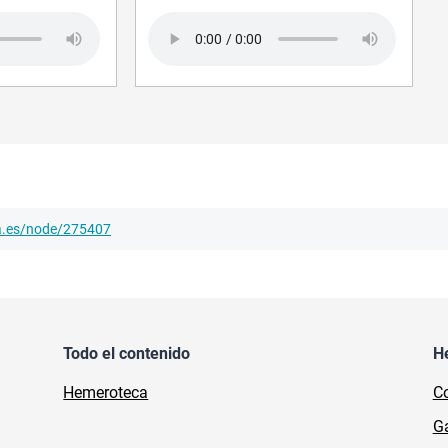
Audio file
ha.es/node/275407
Todo el contenido
H
Hemeroteca
Co
Ga