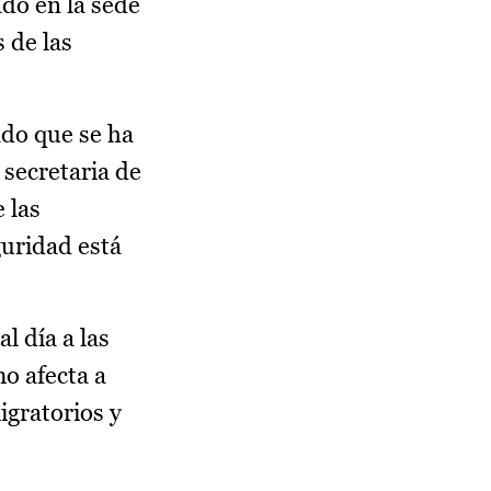
ado en la sede
 de las
ado que se ha
 secretaria de
 las
guridad está
l día a las
mo afecta a
igratorios y