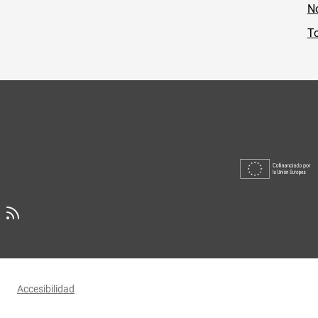
No
To
Accesibilidad