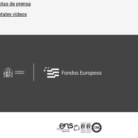
tas de prensa
tales vídeos
Certificaciones o