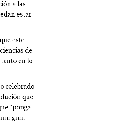
ión a las
uedan estar
 que este
iciencias de
tanto en lo
ro celebrado
olución que
 que “ponga
 una gran