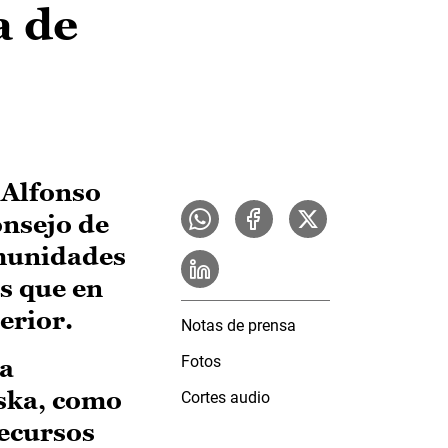
a de
 Alfonso
onsejo de
omunidades
s que en
erior.
Notas de prensa
Fotos
ya
aska, como
Cortes audio
recursos