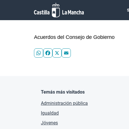
Pasar al contenido principal
Acuerdos del Consejo de Gobierno
WhatsApp
Facebook
X
Email
Temás más visitados
Administración pública
Igualdad
Jóvenes