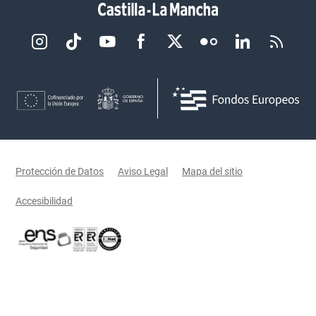
Redes sociales JCCM
Menú legal
Protección de Datos
Aviso Legal
Mapa del sitio
Accesibilidad
Certificaciones oficiales del Gobierno de Castilla-La Mancha