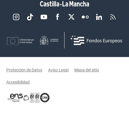
Redes sociales JCCM
Menú legal
Protección de Datos
Aviso Legal
Mapa del sitio
Accesibilidad
Certificaciones oficiales del Gobierno de Castilla-La Mancha