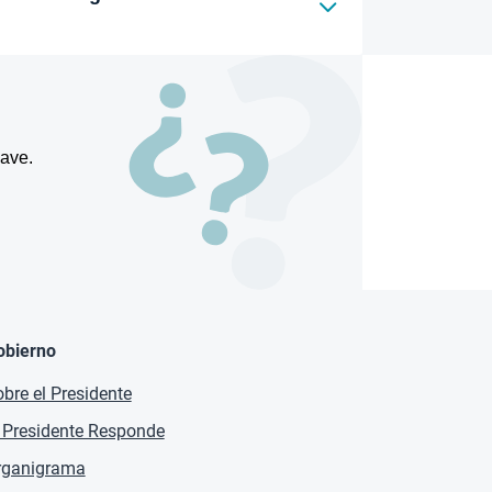
lave.
obierno
bre el Presidente
 Presidente Responde
rganigrama