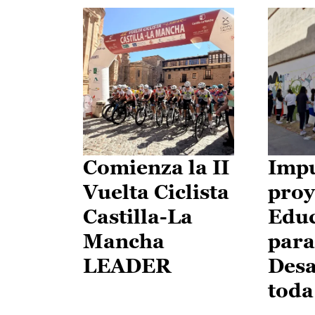
Comienza la II
Impu
Vuelta Ciclista
proy
Castilla-La
Edu
Mancha
para
LEADER
Desa
toda