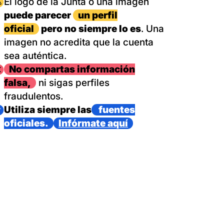
magen
El logo de la Junta o una imagen
puede parecer
un perfil
oficial
pero no siempre lo es
. Una
imagen no acredita que la cuenta
sea auténtica.
magen
No compartas información
falsa,
ni sigas perfiles
fraudulentos.
magen
Utiliza siempre las
fuentes
oficiales.
Infórmate aquí