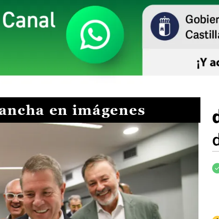
Mancha en imágenes
I