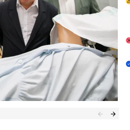
I
I
I
n de Cuenca (CESICU)