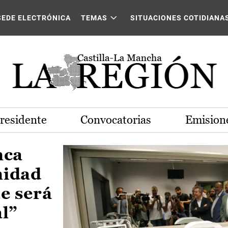
Castilla-La Mancha
SEDE ELECTRÓNICA
TEMAS
SITUACIONES COTIDIANA
Presidente
Convocatorias
Emisione
nca
nidad
e será
al”