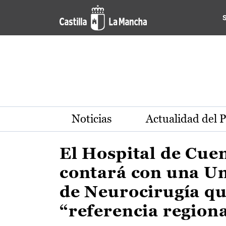
Actualidad de la región de 
Pasar al contenido principal
Noticias
Actualidad del 
El Hospital de Cue
contará con una U
de Neurocirugía qu
“referencia region