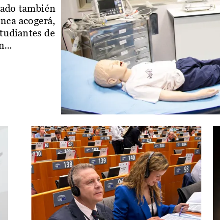
iado también
enca acogerá,
studiantes de
...