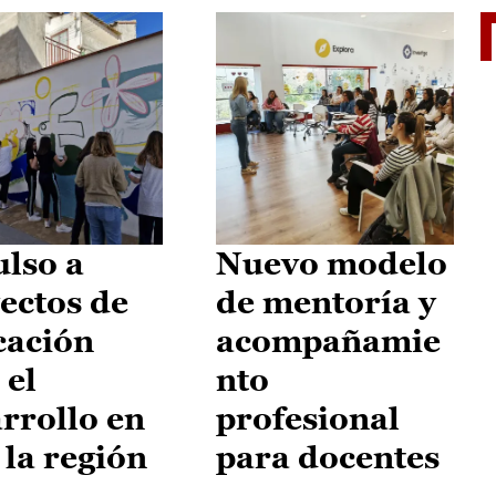
El je
lso a
Nuevo modelo
ectos de
de mentoría y
cación
acompañamie
 el
nto
rrollo en
profesional
 la región
para docentes