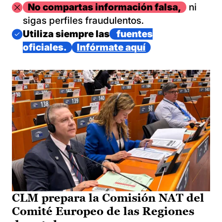
Imagen
No compartas información falsa,
ni
sigas perfiles fraudulentos.
Imagen
Utiliza siempre las
fuentes
oficiales.
Infórmate aquí
CLM prepara la Comisión NAT del
Comité Europeo de las Regiones