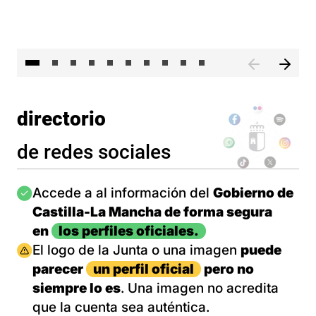
II 
directorio
de redes sociales
Imagen
Accede a al información del
Gobierno de
Castilla-La Mancha de forma segura
en
los perfiles oficiales.
Imagen
El logo de la Junta o una imagen
puede
parecer
un perfil oficial
pero no
siempre lo es
. Una imagen no acredita
que la cuenta sea auténtica.