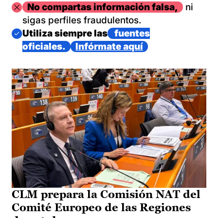
Imagen
No compartas información falsa,
ni
sigas perfiles fraudulentos.
Imagen
Utiliza siempre las
fuentes
oficiales.
Infórmate aquí
CLM prepara la Comisión NAT del
Comité Europeo de las Regiones