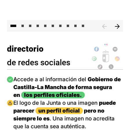
II 
directorio
de redes sociales
Imagen
Accede a al información del
Gobierno de
Castilla-La Mancha de forma segura
en
los perfiles oficiales.
Imagen
El logo de la Junta o una imagen
puede
parecer
un perfil oficial
pero no
siempre lo es
. Una imagen no acredita
que la cuenta sea auténtica.