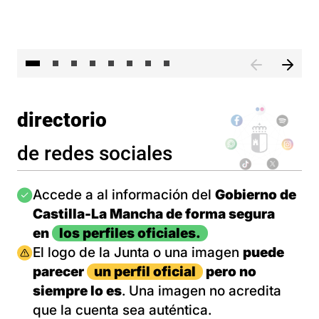
El 
directorio
de redes sociales
Imagen
Accede a al información del
Gobierno de
Castilla-La Mancha de forma segura
en
los perfiles oficiales.
Imagen
El logo de la Junta o una imagen
puede
parecer
un perfil oficial
pero no
siempre lo es
. Una imagen no acredita
que la cuenta sea auténtica.