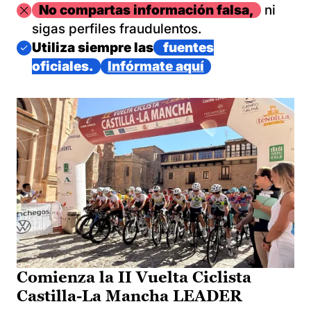
Imagen
No compartas información falsa,
ni
sigas perfiles fraudulentos.
Imagen
Utiliza siempre las
fuentes
oficiales.
Infórmate aquí
Comienza la II Vuelta Ciclista
Castilla-La Mancha LEADER