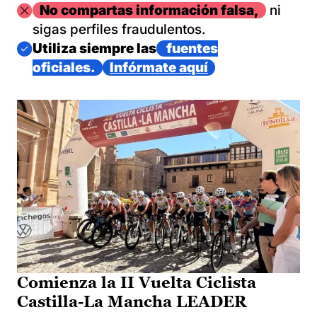
Imagen
No compartas información falsa,
ni
sigas perfiles fraudulentos.
Imagen
Utiliza siempre las
fuentes
oficiales.
Infórmate aquí
Comienza la II Vuelta Ciclista
Castilla-La Mancha LEADER