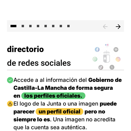
El 
directorio
de redes sociales
Imagen
Accede a al información del
Gobierno de
Castilla-La Mancha de forma segura
en
los perfiles oficiales.
Imagen
El logo de la Junta o una imagen
puede
parecer
un perfil oficial
pero no
siempre lo es
. Una imagen no acredita
que la cuenta sea auténtica.