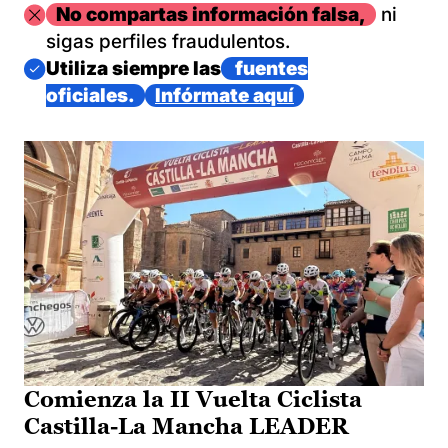
Imagen
No compartas información falsa,
ni
sigas perfiles fraudulentos.
Imagen
Utiliza siempre las
fuentes
oficiales.
Infórmate aquí
Comienza la II Vuelta Ciclista
Castilla-La Mancha LEADER