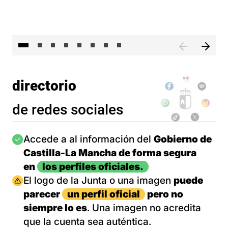
El 
directorio
de redes sociales
Imagen
Accede a al información del
Gobierno de
Castilla-La Mancha de forma segura
en
los perfiles oficiales.
Imagen
El logo de la Junta o una imagen
puede
parecer
un perfil oficial
pero no
siempre lo es
. Una imagen no acredita
que la cuenta sea auténtica.