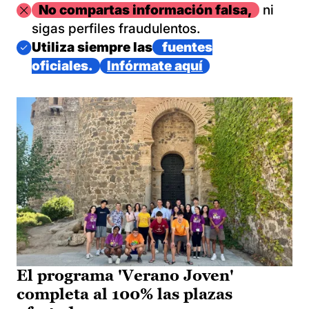
Imagen
No compartas información falsa,
ni
sigas perfiles fraudulentos.
Imagen
Utiliza siempre las
fuentes
oficiales.
Infórmate aquí
El programa 'Verano Joven'
completa al 100% las plazas