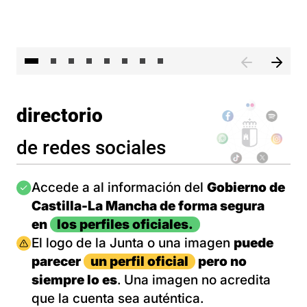
El 
directorio
de redes sociales
Imagen
Accede a al información del
Gobierno de
Castilla-La Mancha de forma segura
en
los perfiles oficiales.
Imagen
El logo de la Junta o una imagen
puede
parecer
un perfil oficial
pero no
siempre lo es
. Una imagen no acredita
que la cuenta sea auténtica.