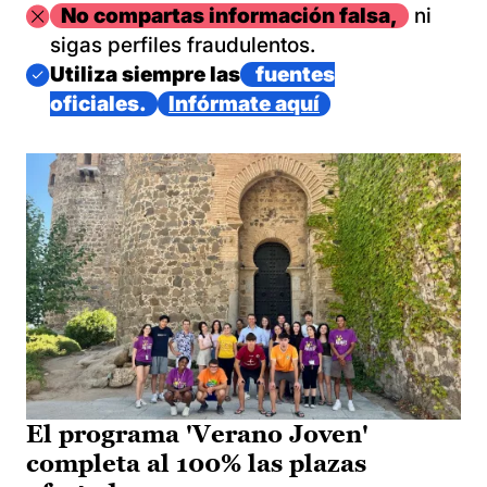
Imagen
No compartas información falsa,
ni
sigas perfiles fraudulentos.
Imagen
Utiliza siempre las
fuentes
oficiales.
Infórmate aquí
El programa 'Verano Joven'
completa al 100% las plazas