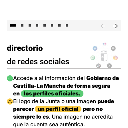
El 
directorio
de redes sociales
Imagen
Accede a al información del
Gobierno de
Castilla-La Mancha de forma segura
en
los perfiles oficiales.
Imagen
El logo de la Junta o una imagen
puede
parecer
un perfil oficial
pero no
siempre lo es
. Una imagen no acredita
que la cuenta sea auténtica.