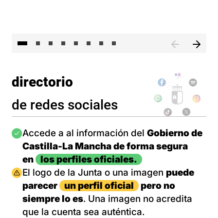
El 
directorio
de redes sociales
Imagen
Accede a al información del
Gobierno de
Castilla-La Mancha de forma segura
en
los perfiles oficiales.
Imagen
El logo de la Junta o una imagen
puede
parecer
un perfil oficial
pero no
siempre lo es
. Una imagen no acredita
que la cuenta sea auténtica.