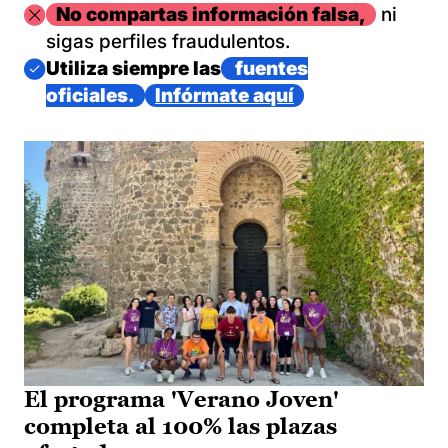
Imagen
No compartas información falsa,
ni
sigas perfiles fraudulentos.
Imagen
Utiliza siempre las
fuentes
oficiales.
Infórmate aquí
El programa 'Verano Joven'
completa al 100% las plazas