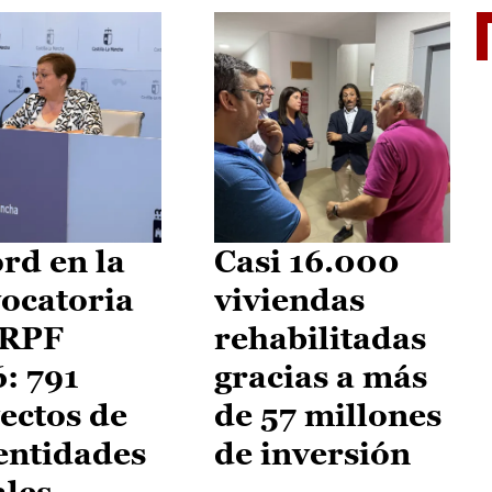
El je
rd en la
Casi 16.000
ocatoria
viviendas
IRPF
rehabilitadas
: 791
gracias a más
ectos de
de 57 millones
entidades
de inversión
ales