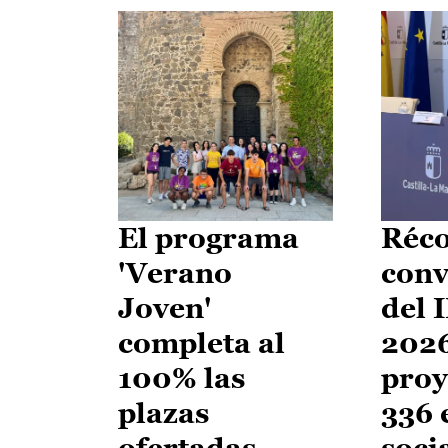
El programa
Réco
'Verano
conv
Joven'
del 
completa al
2026
100% las
proy
plazas
336 
ofertadas
soci