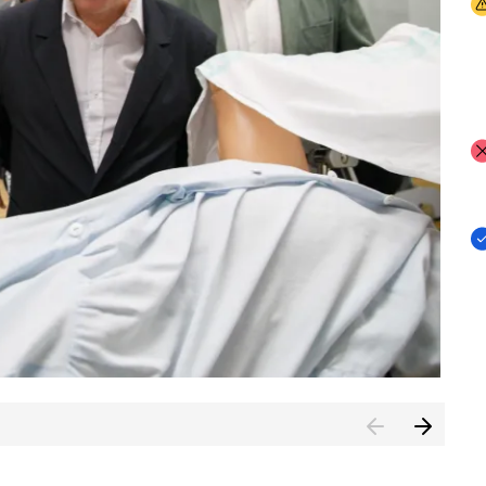
I
I
I
n de Cuenca (CESICU)