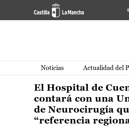
Actualidad de la región de 
Pasar al contenido principal
Noticias
Actualidad del 
El Hospital de Cue
contará con una U
de Neurocirugía qu
“referencia region