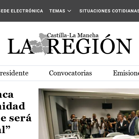
Castilla-La Mancha
SEDE ELECTRÓNICA
TEMAS
SITUACIONES COTIDIANA
Presidente
Convocatorias
Emisione
nca
nidad
e será
al”