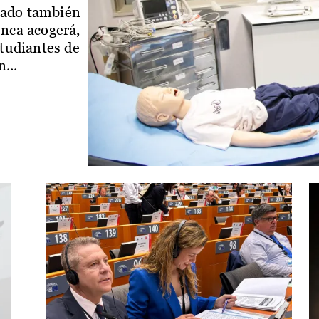
iado también
enca acogerá,
studiantes de
...