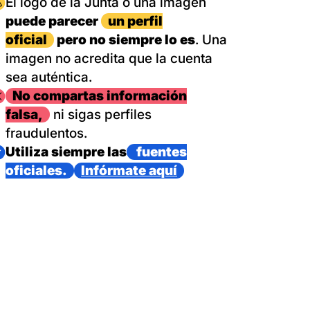
magen
El logo de la Junta o una imagen
puede parecer
un perfil
oficial
pero no siempre lo es
. Una
imagen no acredita que la cuenta
sea auténtica.
magen
No compartas información
falsa,
ni sigas perfiles
fraudulentos.
magen
Utiliza siempre las
fuentes
oficiales.
Infórmate aquí