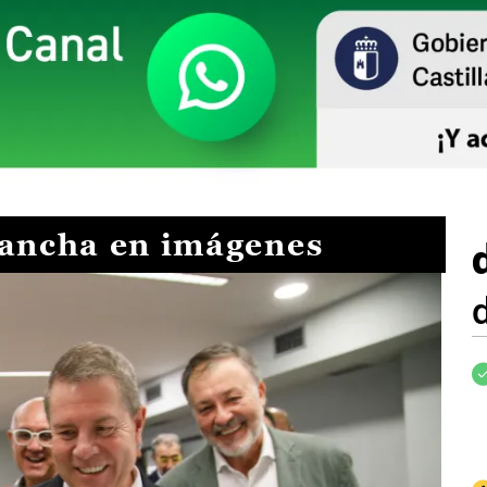
Mancha en imágenes
I