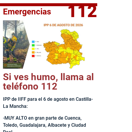
112
Emergencias
fe del Ejecutivo castellanomanchego, Emiliano García-Page, 
Si ves humo, llama al
teléfono 112
IPP de IIFF para el 6 de agosto en Castilla-
La Mancha:
-MUY ALTO en gran parte de Cuenca,
Toledo, Guadalajara, Albacete y Ciudad