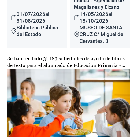
mundo". Expedición de
Magallanes y Elcano
01/07/2026
al
14/05/2026
al
31/08/2026
18/10/2026
Biblioteca Pública
MUSEO DE SANTA
del Estado
CRUZ C/ Miguel de
Cervantes, 3
Se han recibido 31.183 solicitudes de ayuda de libros
de texto para el alumnado de Educación Primaria y...