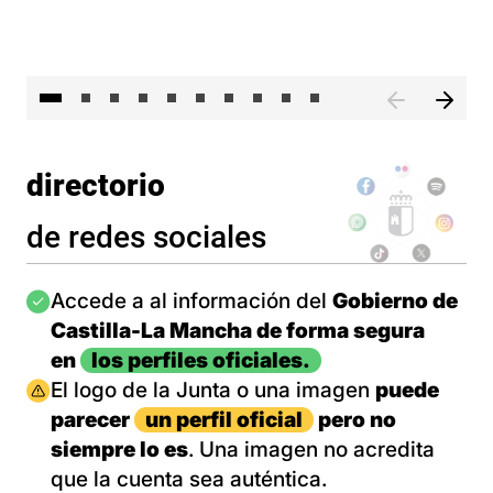
II 
directorio
de redes sociales
Imagen
Accede a al información del
Gobierno de
Castilla-La Mancha de forma segura
en
los perfiles oficiales.
Imagen
El logo de la Junta o una imagen
puede
parecer
un perfil oficial
pero no
siempre lo es
. Una imagen no acredita
que la cuenta sea auténtica.