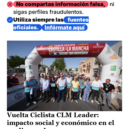
Imagen
No compartas información falsa,
ni
sigas perfiles fraudulentos.
Imagen
Utiliza siempre las
fuentes
oficiales.
Infórmate aquí
Vuelta Ciclista CLM Leader:
impacto social y económico en el