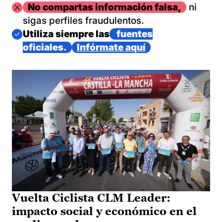
Imagen
No compartas información falsa,
ni
sigas perfiles fraudulentos.
Imagen
Utiliza siempre las
fuentes
oficiales.
Infórmate aquí
Vuelta Ciclista CLM Leader:
impacto social y económico en el