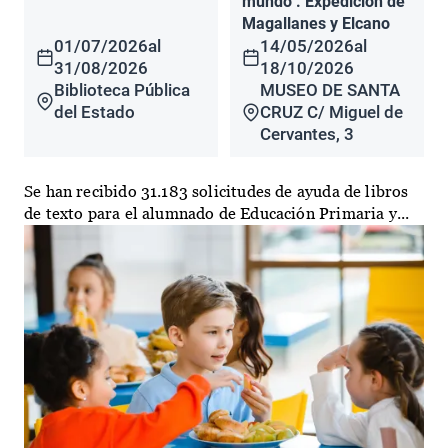
mundo". Expedición de
Magallanes y Elcano
01/07/2026
al
14/05/2026
al
31/08/2026
18/10/2026
Biblioteca Pública
MUSEO DE SANTA
del Estado
CRUZ C/ Miguel de
Cervantes, 3
Se han recibido 31.183 solicitudes de ayuda de libros
de texto para el alumnado de Educación Primaria y...