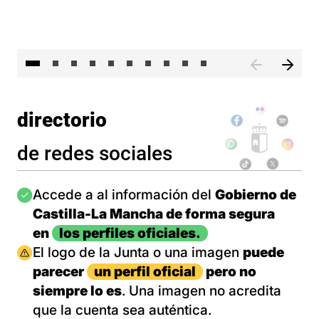
II 
directorio
de redes sociales
Imagen
Accede a al información del
Gobierno de
Castilla-La Mancha de forma segura
en
los perfiles oficiales.
Imagen
El logo de la Junta o una imagen
puede
parecer
un perfil oficial
pero no
siempre lo es
. Una imagen no acredita
que la cuenta sea auténtica.