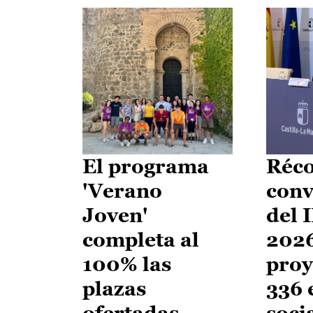
El programa
Réco
'Verano
conv
Joven'
del 
completa al
2026
100% las
proy
plazas
336 
ofertadas
soci