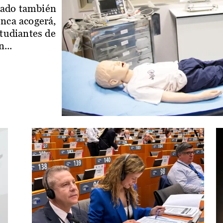
iado también
enca acogerá,
studiantes de
...