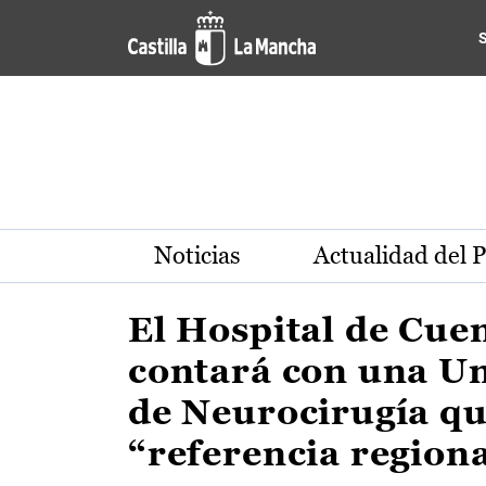
Actualidad de la región de 
Pasar al contenido principal
Noticias
Actualidad del 
El Hospital de Cue
contará con una U
de Neurocirugía qu
“referencia region