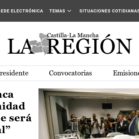
Castilla-La Mancha
SEDE ELECTRÓNICA
TEMAS
SITUACIONES COTIDIANA
Presidente
Convocatorias
Emisione
nca
nidad
e será
al”