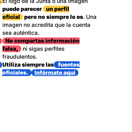
magen
El logo de la Junta o una imagen
puede parecer
un perfil
oficial
pero no siempre lo es
. Una
imagen no acredita que la cuenta
sea auténtica.
magen
No compartas información
falsa,
ni sigas perfiles
fraudulentos.
magen
Utiliza siempre las
fuentes
oficiales.
Infórmate aquí