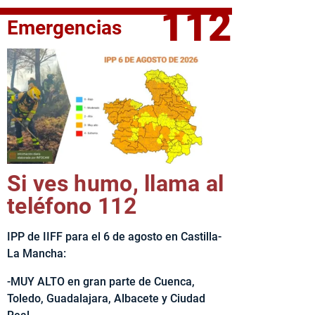
112
Emergencias
fe del Ejecutivo castellanomanchego, Emiliano García-Page, 
Si ves humo, llama al
teléfono 112
IPP de IIFF para el 6 de agosto en Castilla-
La Mancha:
-MUY ALTO en gran parte de Cuenca,
Toledo, Guadalajara, Albacete y Ciudad