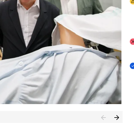
I
I
I
n de Cuenca (CESICU)