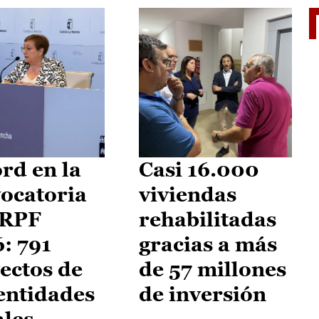
El je
rd en la
Casi 16.000
ocatoria
viviendas
IRPF
rehabilitadas
: 791
gracias a más
ectos de
de 57 millones
entidades
de inversión
ales