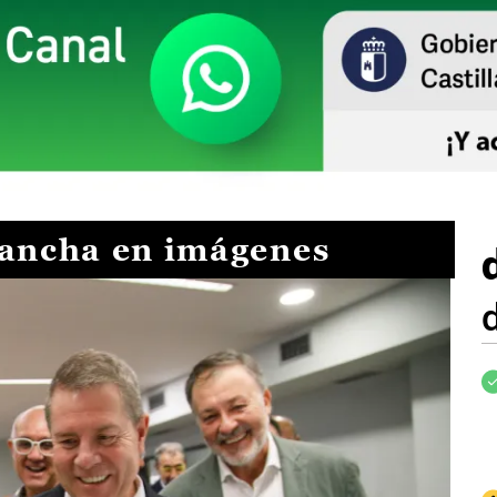
Mancha en imágenes
I