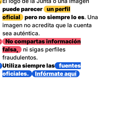
magen
El logo de la Junta o una imagen
puede parecer
un perfil
oficial
pero no siempre lo es
. Una
imagen no acredita que la cuenta
sea auténtica.
magen
No compartas información
falsa,
ni sigas perfiles
fraudulentos.
magen
Utiliza siempre las
fuentes
oficiales.
Infórmate aquí