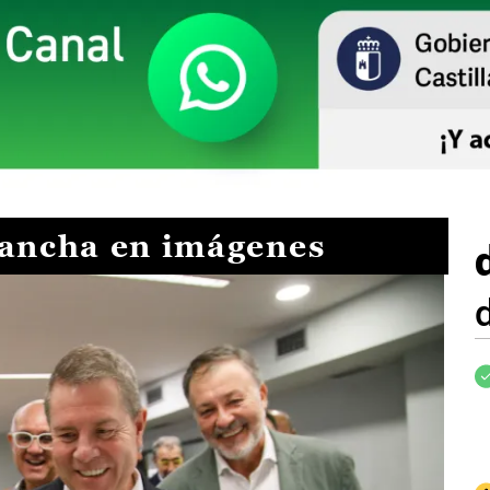
Mancha en imágenes
I