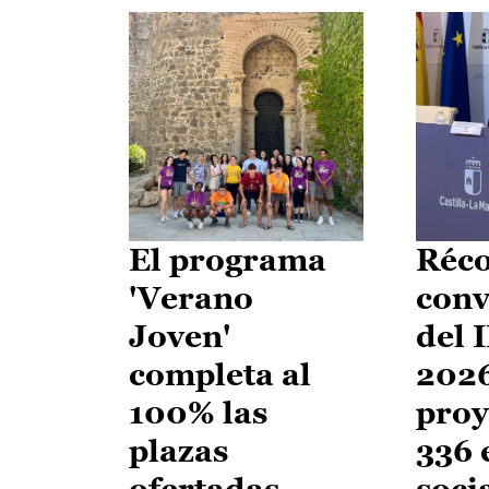
El programa
Réco
'Verano
conv
Joven'
del 
completa al
2026
100% las
proy
plazas
336 
ofertadas
soci