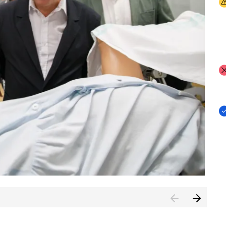
I
I
I
n de Cuenca (CESICU)