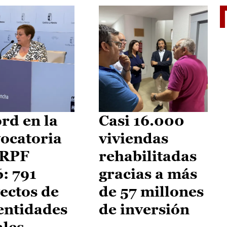
El je
rd en la
Casi 16.000
ocatoria
viviendas
IRPF
rehabilitadas
: 791
gracias a más
ectos de
de 57 millones
entidades
de inversión
ales