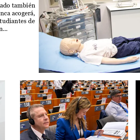
iado también
enca acogerá,
studiantes de
...