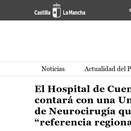
Actualidad de la región de 
Pasar al contenido principal
Noticias
Actualidad del 
El Hospital de Cue
contará con una U
de Neurocirugía qu
“referencia region