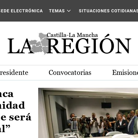
Castilla-La Mancha
SEDE ELECTRÓNICA
TEMAS
SITUACIONES COTIDIANA
Presidente
Convocatorias
Emisione
nca
nidad
e será
al”