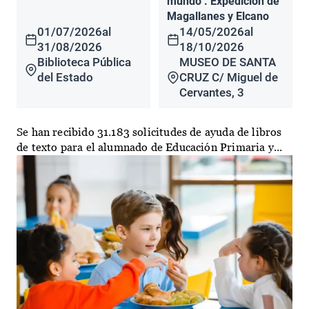
mundo". Expedición de
Magallanes y Elcano
01/07/2026
al
14/05/2026
al
31/08/2026
18/10/2026
Biblioteca Pública
MUSEO DE SANTA
del Estado
CRUZ C/ Miguel de
Cervantes, 3
Se han recibido 31.183 solicitudes de ayuda de libros
de texto para el alumnado de Educación Primaria y...