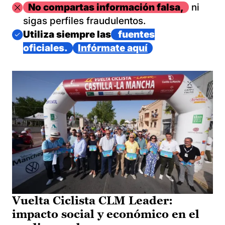
Imagen
No compartas información falsa,
ni
sigas perfiles fraudulentos.
Imagen
Utiliza siempre las
fuentes
oficiales.
Infórmate aquí
Vuelta Ciclista CLM Leader:
impacto social y económico en el