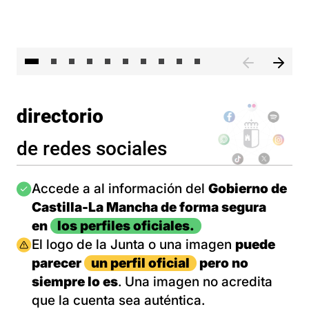
II 
directorio
de redes sociales
Imagen
Accede a al información del
Gobierno de
Castilla-La Mancha de forma segura
en
los perfiles oficiales.
Imagen
El logo de la Junta o una imagen
puede
parecer
un perfil oficial
pero no
siempre lo es
. Una imagen no acredita
que la cuenta sea auténtica.