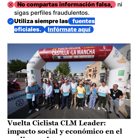
Imagen
No compartas información falsa,
ni
sigas perfiles fraudulentos.
Imagen
Utiliza siempre las
fuentes
oficiales.
Infórmate aquí
Vuelta Ciclista CLM Leader:
impacto social y económico en el