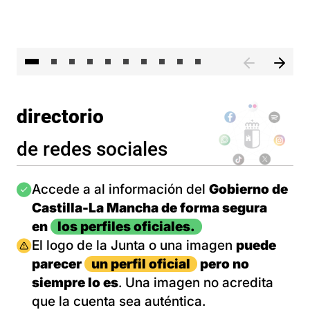
II 
directorio
de redes sociales
Imagen
Accede a al información del
Gobierno de
Castilla-La Mancha de forma segura
en
los perfiles oficiales.
Imagen
El logo de la Junta o una imagen
puede
parecer
un perfil oficial
pero no
siempre lo es
. Una imagen no acredita
que la cuenta sea auténtica.