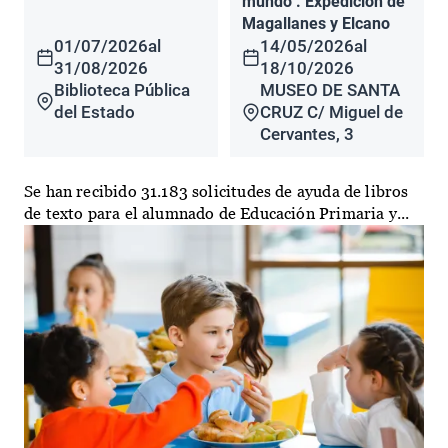
mundo". Expedición de
Magallanes y Elcano
01/07/2026
al
14/05/2026
al
31/08/2026
18/10/2026
Biblioteca Pública
MUSEO DE SANTA
del Estado
CRUZ C/ Miguel de
Cervantes, 3
Se han recibido 31.183 solicitudes de ayuda de libros
de texto para el alumnado de Educación Primaria y...