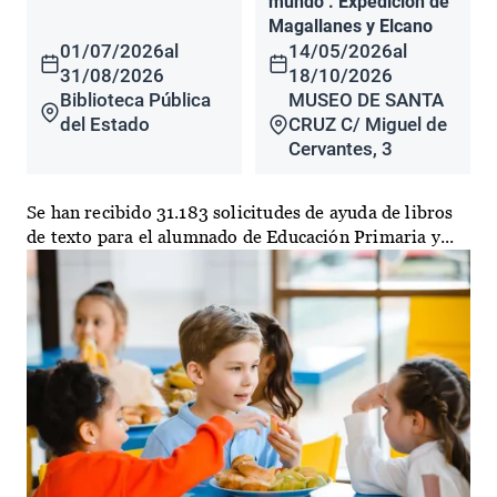
mundo". Expedición de
Magallanes y Elcano
01/07/2026
al
14/05/2026
al
31/08/2026
18/10/2026
Biblioteca Pública
MUSEO DE SANTA
del Estado
CRUZ C/ Miguel de
Cervantes, 3
Se han recibido 31.183 solicitudes de ayuda de libros
de texto para el alumnado de Educación Primaria y...