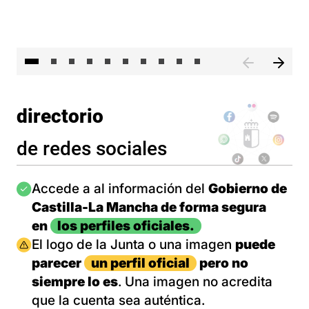
II 
directorio
de redes sociales
Imagen
Accede a al información del
Gobierno de
Castilla-La Mancha de forma segura
en
los perfiles oficiales.
Imagen
El logo de la Junta o una imagen
puede
parecer
un perfil oficial
pero no
siempre lo es
. Una imagen no acredita
que la cuenta sea auténtica.