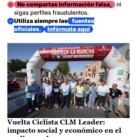
Imagen
No compartas información falsa,
ni
sigas perfiles fraudulentos.
Imagen
Utiliza siempre las
fuentes
oficiales.
Infórmate aquí
Vuelta Ciclista CLM Leader:
impacto social y económico en el