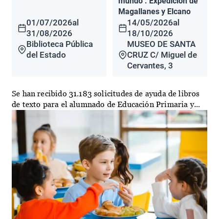
mundo". Expedición de
Magallanes y Elcano
01/07/2026
al
14/05/2026
al
31/08/2026
18/10/2026
Biblioteca Pública
MUSEO DE SANTA
del Estado
CRUZ C/ Miguel de
Cervantes, 3
Se han recibido 31.183 solicitudes de ayuda de libros
de texto para el alumnado de Educación Primaria y...