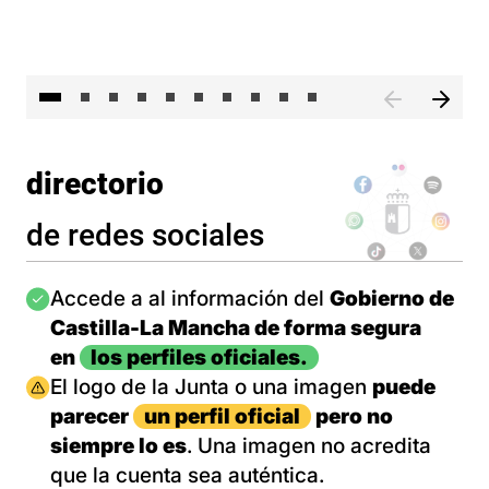
II 
directorio
de redes sociales
Imagen
Accede a al información del
Gobierno de
Castilla-La Mancha de forma segura
en
los perfiles oficiales.
Imagen
El logo de la Junta o una imagen
puede
parecer
un perfil oficial
pero no
siempre lo es
. Una imagen no acredita
que la cuenta sea auténtica.