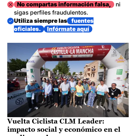
Imagen
No compartas información falsa,
ni
sigas perfiles fraudulentos.
Imagen
Utiliza siempre las
fuentes
oficiales.
Infórmate aquí
Vuelta Ciclista CLM Leader:
impacto social y económico en el