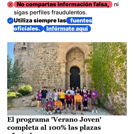
Imagen
No compartas información falsa,
ni
sigas perfiles fraudulentos.
Imagen
Utiliza siempre las
fuentes
oficiales.
Infórmate aquí
El programa 'Verano Joven'
completa al 100% las plazas