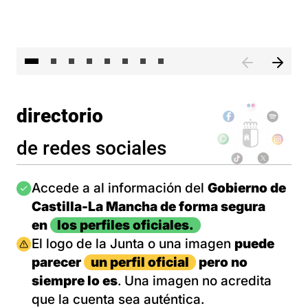
El 
directorio
de redes sociales
Imagen
Accede a al información del
Gobierno de
Castilla-La Mancha de forma segura
en
los perfiles oficiales.
Imagen
El logo de la Junta o una imagen
puede
parecer
un perfil oficial
pero no
siempre lo es
. Una imagen no acredita
que la cuenta sea auténtica.