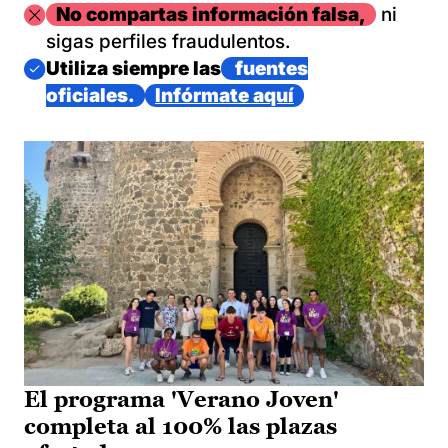
Imagen
No compartas información falsa,
ni
sigas perfiles fraudulentos.
Imagen
Utiliza siempre las
fuentes
oficiales.
Infórmate aquí
El programa 'Verano Joven'
completa al 100% las plazas