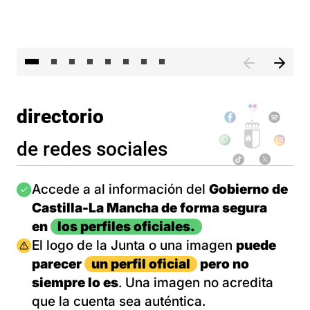
El 
directorio
de redes sociales
Imagen
Accede a al información del
Gobierno de
Castilla-La Mancha de forma segura
en
los perfiles oficiales.
Imagen
El logo de la Junta o una imagen
puede
parecer
un perfil oficial
pero no
siempre lo es
. Una imagen no acredita
que la cuenta sea auténtica.