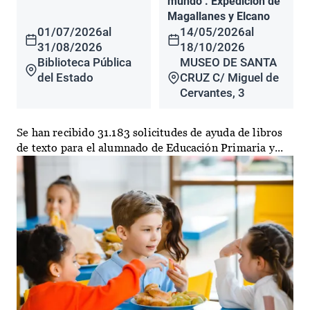
mundo". Expedición de
Magallanes y Elcano
01/07/2026
al
14/05/2026
al
31/08/2026
18/10/2026
Biblioteca Pública
MUSEO DE SANTA
del Estado
CRUZ C/ Miguel de
Cervantes, 3
Se han recibido 31.183 solicitudes de ayuda de libros
de texto para el alumnado de Educación Primaria y...