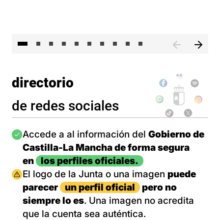
II 
directorio
de redes sociales
Imagen
Accede a al información del
Gobierno de
Castilla-La Mancha de forma segura
en
los perfiles oficiales.
Imagen
El logo de la Junta o una imagen
puede
parecer
un perfil oficial
pero no
siempre lo es
. Una imagen no acredita
que la cuenta sea auténtica.