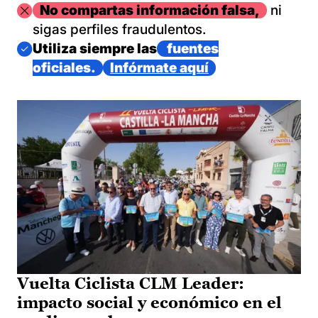
Imagen
No compartas información falsa,
ni
sigas perfiles fraudulentos.
Imagen
Utiliza siempre las
fuentes
oficiales.
Infórmate aquí
Vuelta Ciclista CLM Leader:
impacto social y económico en el