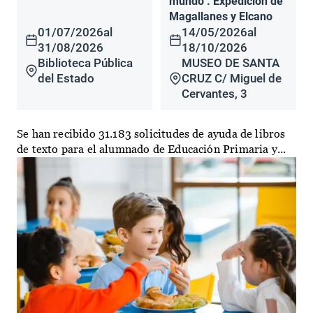
mundo". Expedición de
Magallanes y Elcano
01/07/2026
al
14/05/2026
al
31/08/2026
18/10/2026
Biblioteca Pública
MUSEO DE SANTA
del Estado
CRUZ C/ Miguel de
Cervantes, 3
Se han recibido 31.183 solicitudes de ayuda de libros
de texto para el alumnado de Educación Primaria y...