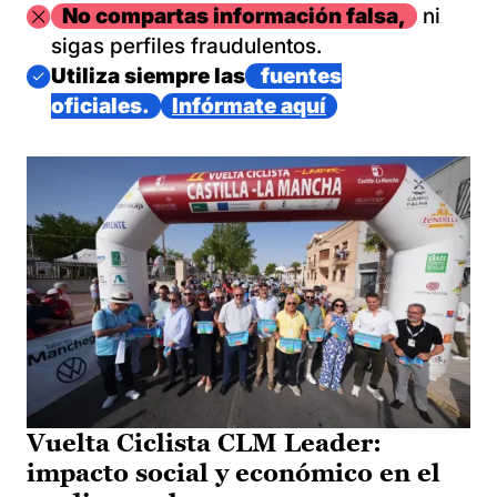
Imagen
No compartas información falsa,
ni
sigas perfiles fraudulentos.
Imagen
Utiliza siempre las
fuentes
oficiales.
Infórmate aquí
Vuelta Ciclista CLM Leader:
impacto social y económico en el