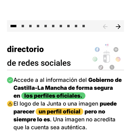
II 
directorio
de redes sociales
Imagen
Accede a al información del
Gobierno de
Castilla-La Mancha de forma segura
en
los perfiles oficiales.
Imagen
El logo de la Junta o una imagen
puede
parecer
un perfil oficial
pero no
siempre lo es
. Una imagen no acredita
que la cuenta sea auténtica.