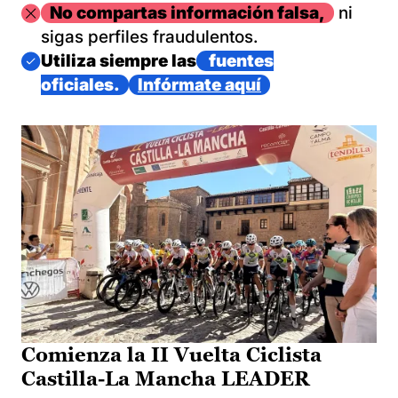
Imagen
No compartas información falsa,
ni
sigas perfiles fraudulentos.
Imagen
Utiliza siempre las
fuentes
oficiales.
Infórmate aquí
Comienza la II Vuelta Ciclista
Castilla-La Mancha LEADER