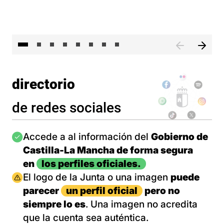
El 
directorio
de redes sociales
Imagen
Accede a al información del
Gobierno de
Castilla-La Mancha de forma segura
en
los perfiles oficiales.
Imagen
El logo de la Junta o una imagen
puede
parecer
un perfil oficial
pero no
siempre lo es
. Una imagen no acredita
que la cuenta sea auténtica.