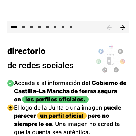
El 
directorio
de redes sociales
Imagen
Accede a al información del
Gobierno de
Castilla-La Mancha de forma segura
en
los perfiles oficiales.
Imagen
El logo de la Junta o una imagen
puede
parecer
un perfil oficial
pero no
siempre lo es
. Una imagen no acredita
que la cuenta sea auténtica.