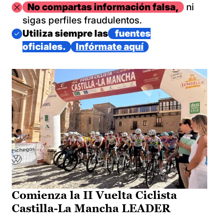
Imagen
No compartas información falsa,
ni
sigas perfiles fraudulentos.
Imagen
Utiliza siempre las
fuentes
oficiales.
Infórmate aquí
Comienza la II Vuelta Ciclista
Castilla-La Mancha LEADER