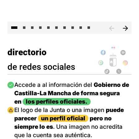
II 
directorio
de redes sociales
Imagen
Accede a al información del
Gobierno de
Castilla-La Mancha de forma segura
en
los perfiles oficiales.
Imagen
El logo de la Junta o una imagen
puede
parecer
un perfil oficial
pero no
siempre lo es
. Una imagen no acredita
que la cuenta sea auténtica.