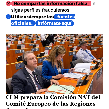
Imagen
No compartas información falsa,
ni
sigas perfiles fraudulentos.
Imagen
Utiliza siempre las
fuentes
oficiales.
Infórmate aquí
CLM prepara la Comisión NAT del
Comité Europeo de las Regiones